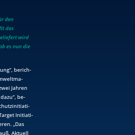
ür den
lt das
liefert wird
ab es nun die
tung“, be­rich­
m­welt­ma­
 zwei Jah­ren
 dazu“, be­
tz­in­itia­ti­
get In­itia­ti­
e­ren. „Das
uß. Ak­tu­ell