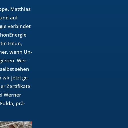
pe. Mat­thi­as
t und auf
gie ver­bin­det
hön­En­er­gie
­tin Heun,
rt­ner, wenn Un­
gie­ren. Wer­
r selbst sehen
wir jetzt ge­
Zer­ti­fi­ka­te
ei Wer­ner
 Fulda, prä­