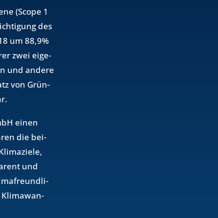
be­ne (Scope 1
ich­ti­gung des
2018 um 88,9%
er zwei ei­ge­
men und an­de­re
satz von Grün­
r.
 GmbH einen
­ren die bei­
li­ma­zie­le,
pa­rent und
­ma­freund­li­
 Kli­ma­wan­