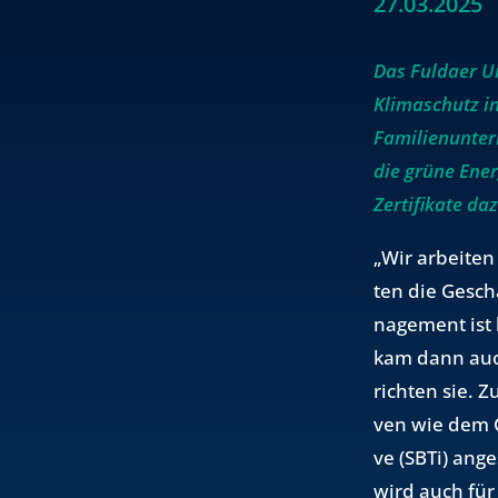
27.03.2025
Das Fuldaer 
Klimaschutz in
Familienunter
die grüne Ene
Zertifikate da
„Wir ar­bei­ten
ten die Ge­sch
nage­ment ist b
kam dann auch 
rich­ten sie. Z
ven wie dem Car
ve (SBTi) an­g
wird auch für u