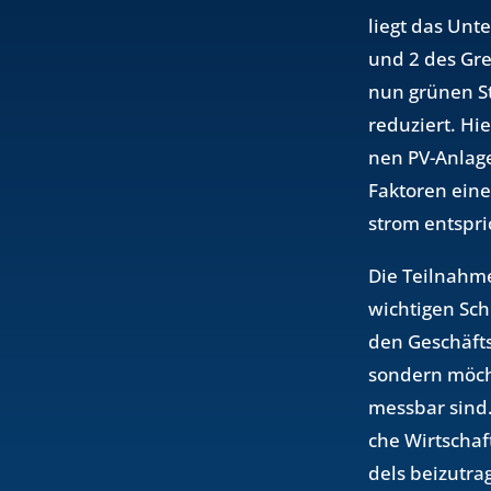
liegt das Un­t
und 2 des Gree
nun grü­nen S
re­du­ziert. H
nen PV-An­la­ge
Fak­to­ren ein
strom ent­spri
Die Teil­nah­m
wich­ti­gen Sch
den Ge­schäfts­
son­dern möch­t
mess­bar sind. 
che Wirt­schaf
dels bei­zu­tra­