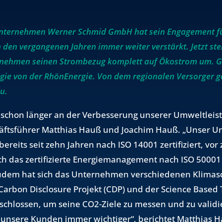
Unternehmen Werner Schmid GmbH hat sein Engagement f
 den vergangenen Jahren immer weiter verstärkt. Jetzt stel
nehmen seinen Strombezug komplett auf Ökostrom um. Ge
rgie von der RhönEnergie. Von dem regionalen Versorger g
zu.
 schon län­ger an der Ver­bes­se­rung un­se­rer Um­welt­leis­
äfts­füh­rer Mat­thi­as Hauß und Joa­chim Hauß. „Unser U
e­reits seit zehn Jah­ren nach ISO 14001 zer­ti­fi­ziert, vor
das zer­ti­fi­zier­te En­er­gie­ma­nage­ment nach ISO 50001
udem hat sich das Un­ter­neh­men ver­schie­de­nen Kli­ma­schu
­bon Dis­clo­sure Pro­jekt (CDP) und der Sci­ence Based Tar­
e­schlos­sen, um seine CO2-Ziele zu mes­sen und zu va­li­di
n­se­re Kun­den immer wich­ti­ger“, be­rich­tet Mat­thi­as Ha