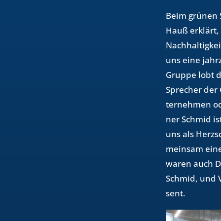
Beim grü­nen S
Hauß er­klärt,
Nach­hal­tig­ke
uns eine jahr­z
Grup­pe lobt 
Spre­cher der G
ter­neh­men ode
ner Schmid ist 
uns als Herz­s
mein­sam einen
waren auch Dr.
Schmid, und Vo
sent.