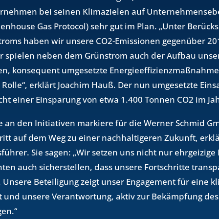
er­neh­men bei sei­nen Kli­ma­zie­len auf Un­ter­neh­mens­e
n­hou­se Gas Pro­to­col) sehr gut im Plan. „Unter Be­rück­s
troms haben wir un­se­re CO2-Emis­sio­nen ge­gen­über 
ier spie­len neben dem Grün­strom auch der Auf­bau un­se­r
n, kon­se­quent um­ge­setz­te En­er­gie­ef­fi­zi­enz­maß­nah­
e Rolle“, er­klärt Joa­chim Hauß. Der nun um­ge­setz­te Ein­
cht einer Ein­spa­rung von etwa 1.400 Ton­nen CO2 im Jah
e an den In­itia­ti­ven mar­kie­re für die Wer­ner Schmid
ritt auf dem Weg zu einer nach­hal­ti­ge­ren Zu­kunft, er­klä
füh­rer. Sie sagen: „Wir set­zen uns nicht nur ehr­gei­zi­ge K
en auch si­cher­stel­len, dass un­se­re Fort­schrit­te trans­
Un­se­re Be­tei­li­gung zeigt unser En­ga­ge­ment für eine kli
t und un­se­re Ver­ant­wor­tung, aktiv zur Be­kämp­fung des
gen.“