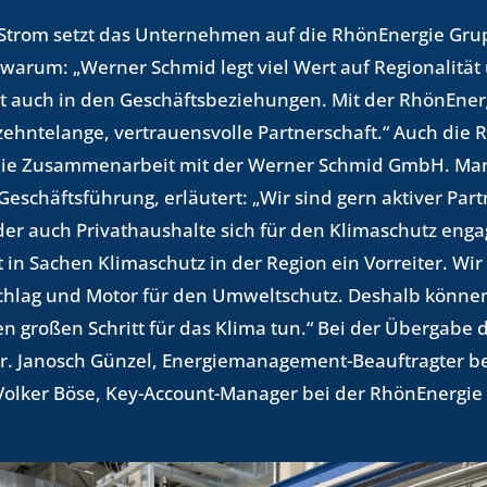
trom setzt das Un­ter­neh­men auf die Rhön­En­er­gie Grup­
 warum: „Wer­ner Schmid legt viel Wert auf Re­gio­na­li­tä
it auch in den Ge­schäfts­be­zie­hun­gen. Mit der Rhön­En­er­
ehn­te­lan­ge, ver­trau­ens­vol­le Part­ner­schaft.“ Auch die R
die Zu­sam­men­ar­beit mit der Wer­ner Schmid GmbH. Mar
e­schäfts­füh­rung, er­läu­tert: „Wir sind gern ak­ti­ver Pa
r auch Pri­vat­haus­hal­te sich für den Kli­ma­schutz en­ga­
in Sa­chen Kli­ma­schutz in der Re­gi­on ein Vor­rei­ter. Wi
chlag und Motor für den Um­welt­schutz. Des­halb kön­nen 
 gro­ßen Schritt für das Klima tun.“ Bei der Über­ga­be der 
 Ja­nosch Gün­zel, En­er­gie­ma­nage­ment-Be­auf­trag­ter b
l­ker Böse, Key-Ac­count-Ma­na­ger bei der Rhön­En­er­gie