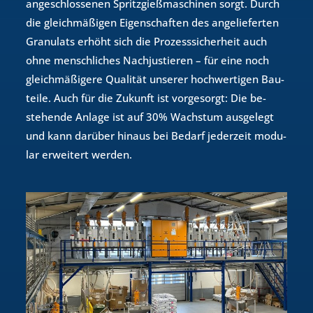
an­ge­schlos­se­nen Spritz­gie­ß­ma­schi­nen sorgt. Durch
die gleich­mä­ßi­gen Ei­gen­schaf­ten des an­ge­lie­fer­ten
Gra­nu­lats er­höht sich die Pro­zess­si­cher­heit auch
ohne mensch­li­ches Nach­jus­tie­ren – für eine noch
gleich­mä­ßi­ge­re Qua­li­tät un­se­rer hoch­wer­ti­gen Bau­
tei­le. Auch für die Zu­kunft ist vor­ge­sorgt: Die be­
stehen­de An­la­ge ist auf 30% Wachs­tum aus­ge­legt
und kann dar­über hin­aus bei Be­darf je­der­zeit mo­du­
lar er­wei­tert wer­den.