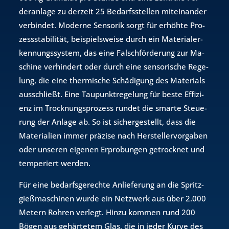
der­an­la­ge zu der­zeit 25 Be­darfs­stel­len mit­ein­an­der
ver­bin­det. Mo­der­ne Sen­so­rik sorgt für er­höh­te Pro­
zess­sta­bi­li­tät, bei­spiels­wei­se durch ein Ma­te­ria­l­er­
ken­nungs­sys­tem, das eine Falsch­för­de­rung zur Ma­
schi­ne ver­hin­dert oder durch eine sen­so­ri­sche Re­ge­
lung, die eine ther­mi­sche Schä­di­gung des Ma­te­ri­als
aus­schlie­ßt. Eine Tau­punkt­re­ge­lung für beste Ef­fi­zi­
enz im Trock­nungs­pro­zess run­det die smar­te Steue­
rung der An­la­ge ab. So ist si­cher­ge­stellt, dass die
Ma­te­ria­li­en immer prä­zi­se nach Her­stel­ler­vor­ga­ben
oder un­se­ren ei­ge­nen Er­pro­bun­gen ge­trock­net und
tem­pe­riert wer­den.
Für eine be­darfs­ge­rech­te An­lie­fe­rung an die Spritz­
gie­ß­ma­schi­nen wurde ein Netz­werk aus über 2.000
Me­tern Roh­ren ver­legt. Hinzu kom­men rund 200
Bögen aus ge­här­te­tem Glas, die in jeder Kurve des