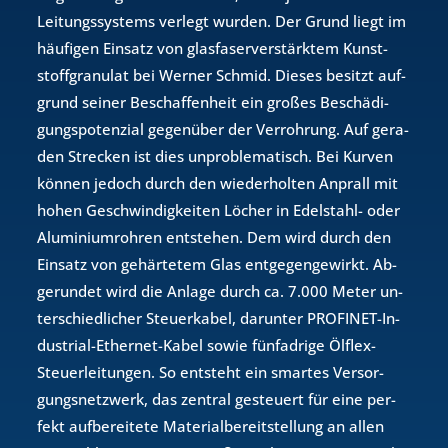
Lei­tungs­sys­tems ver­legt wur­den. Der Grund liegt im
häu­fi­gen Ein­satz von glas­fa­ser­ver­stärk­tem Kunst­
stoff­gra­nu­lat bei Wer­ner Schmid. Die­ses be­sitzt auf­
grund sei­ner Be­schaf­fen­heit ein gro­ßes Be­schä­di­
gungs­po­ten­zi­al ge­gen­über der Ver­roh­rung. Auf ge­ra­
den Stre­cken ist dies un­pro­ble­ma­tisch. Bei Kur­ven
kön­nen je­doch durch den wie­der­hol­ten An­prall mit
hohen Ge­schwin­dig­kei­ten Lö­cher in Edel­stahl- oder
Alu­mi­ni­um­roh­ren ent­ste­hen. Dem wird durch den
Ein­satz von ge­här­te­tem Glas ent­ge­gen­ge­wirkt. Ab­
ge­run­det wird die An­la­ge durch ca. 7.000 Meter un­
ter­schied­li­cher Steu­er­ka­bel, dar­un­ter PRO­FI­NET-In­
dus­tri­al-Ether­net-Kabel sowie fün­fad­ri­ge Öl­flex-
Steu­er­lei­tun­gen. So ent­steht ein smar­tes Ver­sor­
gungs­netz­werk, das zen­tral ge­steu­ert für eine per­
fekt auf­be­rei­te­te Ma­te­ri­al­be­reit­stel­lung an allen