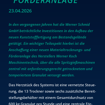
23.04.2026
In den vergangenen Jahren hat die Werner Schmid
GmbH beträchtliche Investitionen in den Aufbau der
neuen Kunststofffertigung am Bestandsgelände
getätigt. Ein wichtiger Teilaspekt hierbei ist die
Anschaffung einer neuen Materialtrocknungs- und
Förderanlage des Herstellers Werner Koch
Maschinentechnik, über die alle Spritzgießmaschinen
zentral mit anforderungsgerecht getrocknetem und
temperiertem Granulat versorgt werden.
Das Herz­stück des Sys­tems ist eine ver­netz­te Steue­
rung, die 13 Trock­ner sowie sechs zu­sätz­li­che Be­reit­
stel­lungs­be­häl­ter mit einem Ge­samt­durch­satz von
600 kg Gra­nu­lat pro Stun­de und eine zen­tra­le För­