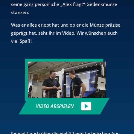
seine ganz per­sön­li­che „Alex fragt“-Ge­denk­mün­ze
stan­zen.
Was er alles er­lebt hat und ob er die Münze prä­zi­se
ge­prägt hat, seht ihr im Video. Wir wün­schen euch
viel Spaß!
VIDEO ABSPIELEN
Ihr wollt euch über die viel­fäl­ti­gen tech­ni­schen Aus­