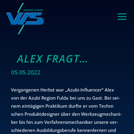
ALEX FRAGT…
05.05.2022
Ver­gan­ge­nen Herbst war „Azubi-In­flu­en­cer“ Alex
von der Azubi Re­gi­on Fulda bei uns zu Gast. Bei sei­
nem ein­tä­gi­gen Prak­ti­kum durf­te er vom Tech­ni­
schen Pro­dukt­de­si­gner über den Werk­zeug­me­cha­ni­
ker bis hin zum Ver­fah­rens­me­cha­ni­ker un­se­re ver­
schie­de­nen Aus­bil­dungs­be­ru­fe ken­nen­ler­nen und