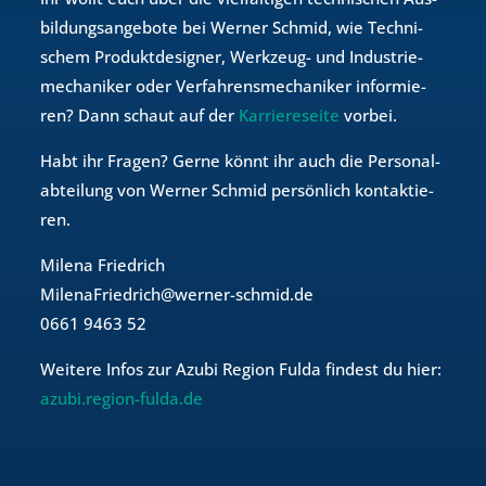
bil­dungs­an­ge­bo­te bei Wer­ner Schmid, wie Tech­ni­
schem Pro­dukt­de­si­gner, Werk­zeug- und In­dus­trie­
me­cha­ni­ker oder Ver­fah­rens­me­cha­ni­ker in­for­mie­
ren? Dann schaut auf der
Karriereseite
vor­bei.
Habt ihr Fra­gen? Gerne könnt ihr auch die Per­so­nal­
ab­tei­lung von Wer­ner Schmid per­sön­lich kon­tak­tie­
ren.
Mi­le­na Fried­rich
Mi­len­aFried­rich@​werner-​schmid.​de
0661 9463 52
Wei­te­re Infos zur Azubi Re­gi­on Fulda fin­dest du hier:
azubi.region-fulda.de