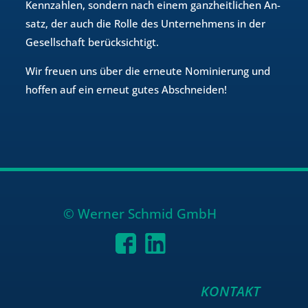
Kenn­zah­len, son­dern nach einem ganz­heit­li­chen An­
satz, der auch die Rolle des Un­ter­neh­mens in der
Ge­sell­schaft be­rück­sich­tigt.
Wir freu­en uns über die er­neu­te No­mi­nie­rung und
hof­fen auf ein er­neut gutes Ab­schnei­den!
© Wer­ner Schmid GmbH
KONTAKT