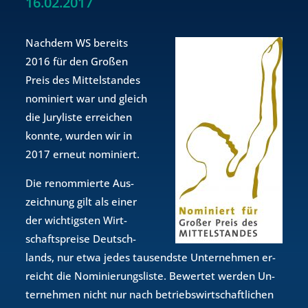
16.02.2017
Nach­dem WS be­reits
2016 für den Gro­ßen
Preis des Mit­tel­stan­des
no­mi­niert war und gleich
die Ju­ry­lis­te er­rei­chen
konn­te, wur­den wir in
2017 er­neut no­mi­niert.
Die re­nom­mier­te Aus­
zeich­nung gilt als einer
der wich­tigs­ten Wirt­
schafts­prei­se Deutsch­
lands, nur etwa jedes tau­sends­te Un­ter­neh­men er­
reicht die No­mi­nie­rungs­lis­te. Be­wer­tet wer­den Un­
ter­neh­men nicht nur nach be­triebs­wirt­schaft­li­chen