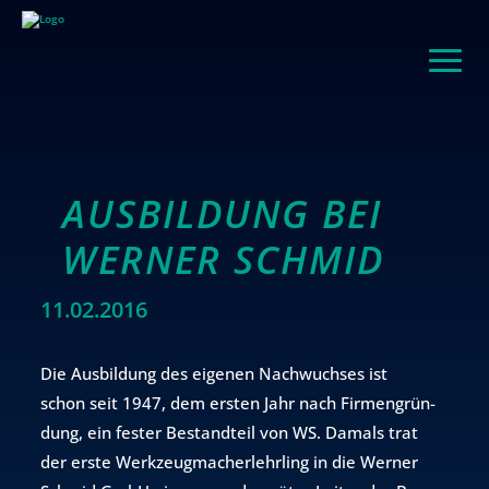
AUSBILDUNG BEI
WERNER SCHMID
11.02.2016
Die Aus­bil­dung des ei­ge­nen Nach­wuch­ses ist
schon seit 1947, dem ers­ten Jahr nach Fir­men­grün­
dung, ein fes­ter Be­stand­teil von WS. Da­mals trat
der erste Werk­zeug­ma­ch­er­lehr­ling in die Wer­ner