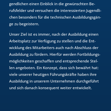
gend­li­chen einen Ein­blick in die ge­wünsch­ten Be­
rufs­fel­der und ver­su­chen die in­ter­es­sier­ten Ju­gend­li­
chen be­son­ders für die tech­ni­schen Aus­bil­dungs­gän­
ge zu be­geis­tern.
Unser Ziel ist es immer, nach der Aus­bil­dung einen
Ar­beits­platz zur Ver­fü­gung zu stel­len und die Ent­
wick­lung des Mit­ar­bei­ters auch nach Ab­schluss der
Aus­bil­dung zu för­dern. Hier­für wer­den Fort­bil­dungs­
mög­lich­kei­ten ge­schaf­fen und ent­spre­chen­de Stel­
len an­ge­bo­ten. Ein Kon­zept, dass sich be­währt hat:
viele un­se­rer heu­ti­gen Füh­rungs­kräf­te haben ihre
Aus­bil­dung in un­se­rem Un­ter­neh­men durch­ge­führt
und sich da­nach kon­se­quent wei­ter ent­wi­ckelt.