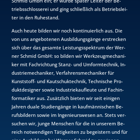
Schmid GmbH ein; er wurde spä­ter Lei­ter der Be­
triebs­schlos­se­rei und ging schlie­ß­lich als Be­triebs­lei­
ter in den Ru­he­stand.
Auch heute bil­den wir noch kon­ti­nu­ier­lich aus. Die
von uns an­ge­bo­te­nen Aus­bil­dungs­gän­ge er­stre­cken
sich über das ge­sam­te Leis­tungs­spek­trum der Wer­
ner Schmid GmbH: so bil­den wir Werk­zeug­me­cha­ni­
ker mit Fach­rich­tung Stanz- und Um­form­tech­nik, In­
dus­trie­me­cha­ni­ker, Ver­fah­rens­me­cha­ni­ker für
Kunst­stoff- und Kau­tschuk­tech­nik, Tech­ni­sche Pro­
dukt­de­si­gner sowie In­dus­trie­kauf­leu­te und Fach­in­
for­ma­ti­ker aus. Zu­sätz­lich bie­ten wir seit ei­ni­gen
Jah­ren duale Stu­di­en­gän­ge in kauf­män­ni­schen Be­
rufs­bil­dern sowie im In­ge­nieurs­we­sen an. Stets ver­
su­chen wir, junge Men­schen für die in un­se­rem Be­
reich not­wen­di­gen Tä­tig­kei­ten zu be­geis­tern und für