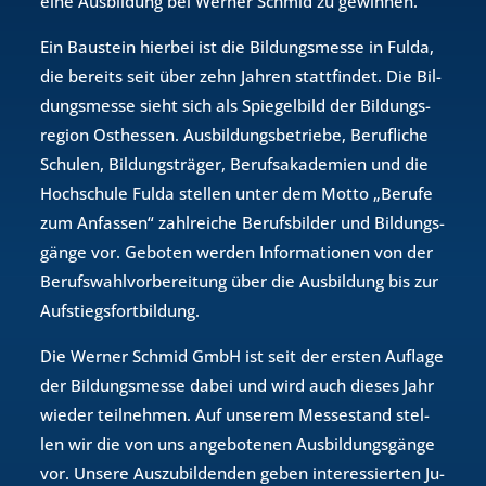
eine Aus­bil­dung bei Wer­ner Schmid zu ge­win­nen.
Ein Bau­stein hier­bei ist die Bil­dungs­mes­se in Fulda,
die be­reits seit über zehn Jah­ren statt­fin­det. Die Bil­
dungs­mes­se sieht sich als Spie­gel­bild der Bil­dungs­
re­gi­on Ost­hes­sen. Aus­bil­dungs­be­trie­be, Be­ruf­li­che
Schu­len, Bil­dungs­trä­ger, Be­rufs­aka­de­mi­en und die
Hoch­schu­le Fulda stel­len unter dem Motto „Be­ru­fe
zum An­fas­sen“ zahl­rei­che Be­rufs­bil­der und Bil­dungs­
gän­ge vor. Ge­bo­ten wer­den In­for­ma­tio­nen von der
Be­rufs­wahl­vor­be­rei­tung über die Aus­bil­dung bis zur
Auf­stiegs­fort­bil­dung.
Die Wer­ner Schmid GmbH ist seit der ers­ten Auf­la­ge
der Bil­dungs­mes­se dabei und wird auch die­ses Jahr
wie­der teil­neh­men. Auf un­se­rem Mes­se­stand stel­
len wir die von uns an­ge­bo­te­nen Aus­bil­dungs­gän­ge
vor. Un­se­re Aus­zu­bil­den­den geben in­ter­es­sier­ten Ju­