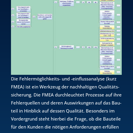
Die Feh­ler­mög­lich­keits- und -ein­fluss­ana­ly­se (kurz
FMEA) ist ein Werk­zeug der nach­hal­ti­gen Qua­li­täts­
si­che­rung. Die FMEA durch­leuch­tet Pro­zes­se auf ihre
Feh­ler­quel­len und deren Aus­wir­kun­gen auf das Bau­
teil in Hin­blick auf des­sen Qua­li­tät. Be­son­ders im
Vor­der­grund steht hier­bei die Frage, ob die Bau­tei­le
für den Kun­den die nö­ti­gen An­for­de­run­gen er­fül­len