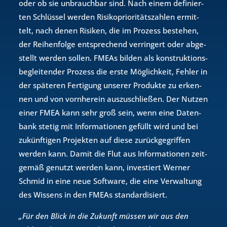
oder ob sie un­brauch­bar sind. Nach einem de­fi­nier­
ten Schlüs­sel wer­den Ri­si­ko­prio­ri­täts­zah­len er­mit­
telt, nach denen Ri­si­ken, die im Pro­zess be­stehen,
der Rei­hen­fol­ge ent­spre­chend ver­rin­gert oder ab­ge­
stellt wer­den sol­len. FMEAs bil­den als kon­struk­ti­ons­
be­glei­ten­der Pro­zess die erste Mög­lich­keit, Feh­ler in
der spä­te­ren Fer­ti­gung un­se­rer Pro­duk­te zu er­ken­
nen und von vorn­her­ein aus­zu­schlie­ßen. Der Nut­zen
einer FMEA kann sehr groß sein, wenn eine Da­ten­
bank ste­tig mit In­for­ma­tio­nen ge­füllt wird und bei
zu­künf­ti­gen Pro­jek­ten auf diese zu­rück­ge­grif­fen
wer­den kann. Damit die Flut aus In­for­ma­tio­nen zeit­
ge­mäß ge­nutzt wer­den kann, in­ves­tiert Wer­ner
Schmid in eine neue Soft­ware, die eine Ver­wal­tung
des Wis­sens in den FMEAs stan­dar­di­siert.
„Für den Blick in die Zukunft müssen wir aus den