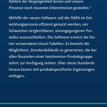
Fehlern der Vergangenheit lernen und unsere
Prozesse nach neuesten Erkenntnissen gestalten.“
Mit­hil­fe der neuen Soft­ware soll die FMEA im Ent­
wick­lungs­pro­zess ef­fi­zi­ent ge­nutzt wer­den, um
Schwä­chen ver­gleich­ba­rer, vor­an­ge­gan­ge­ner Pro­
duk­te aus­zu­schlie­ßen. Die Soft­ware er­setzt die bis­
her ver­wen­de­ten Excel-Ta­bel­len. Es be­steht die
Mög­lich­keit, Stan­dard­ab­läu­fe zu ge­ne­rie­ren, die bei
allen Bau­tei­len einer be­stimm­ten Pro­dukt­grup­pe
so­fort zur Ver­fü­gung ste­hen. Über diese Stan­dards
hin­aus las­sen sich pro­dukt­spe­zi­fi­sche Er­gän­zun­gen
ein­fü­gen.